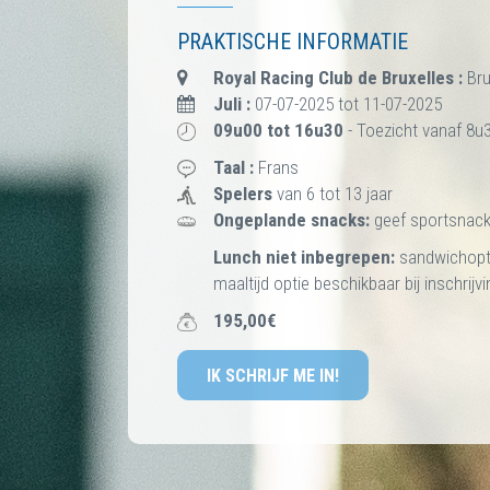
PRAKTISCHE INFORMATIE
Royal Racing Club de Bruxelles :
Br
Juli :
07-07-2025 tot 11-07-2025
09u00 tot 16u30
- Toezicht vanaf 8u
Taal :
Frans
Spelers
van 6 tot 13 jaar
Ongeplande snacks:
geef sportsnac
Lunch niet inbegrepen:
sandwichopt
maaltijd optie beschikbaar bij inschrijvi
195,00€
IK SCHRIJF ME IN!