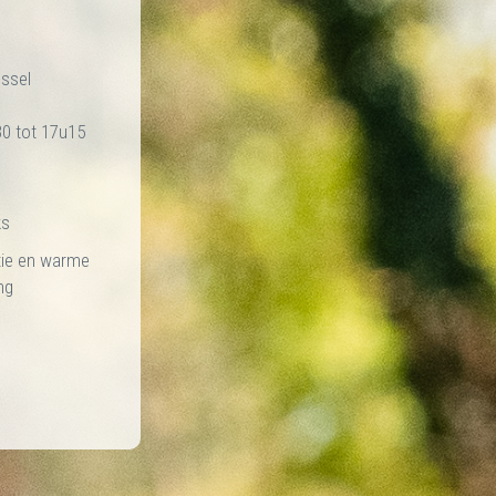
ussel
30 tot 17u15
ks
ie en warme
ng