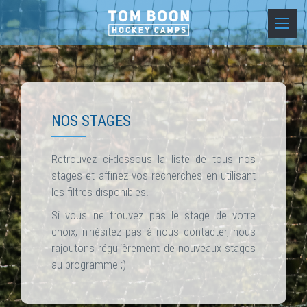
NOS STAGES
Retrouvez ci-dessous la liste de tous nos
stages et affinez vos recherches en utilisant
les filtres disponibles.
Si vous ne trouvez pas le stage de votre
choix, n'hésitez pas à nous contacter, nous
rajoutons régulièrement de nouveaux stages
au programme ;)