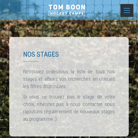
NOS STAGES
Retrouvez ci-dessous la liste de tous nos
stages et affinez vos recherches en utilisant
les filtres disponibles.
Si vous ne trouvez pas le stage de votre
choix, n'hésitez pas à nous contacter, nous
rajoutons régulièrement de nouveaux stages
au programme ;)