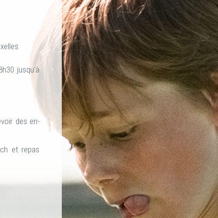
xelles
8h30 jusqu'à
évoir des en-
ich et repas