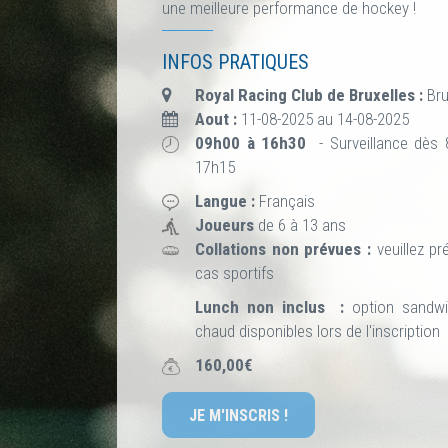
une meilleure performance de hockey !
INFOS PRATIQUES
Royal Racing Club de Bruxelles :
Bru
Aout :
11-08-2025 au 14-08-2025
09h00 à 16h30
- Surveillance dès 
17h15
Langue :
Français
Joueurs
de 6 à 13 ans
Collations non prévues :
veuillez pr
cas sportifs
Lunch non inclus :
option sandw
chaud disponibles lors de l'inscription
160,00€
JE M'INSCRIS !