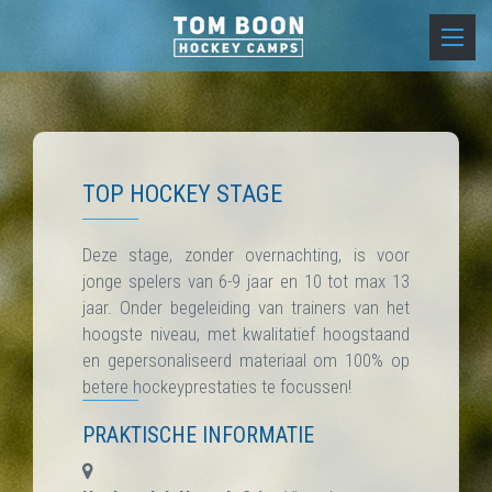
TOP HOCKEY STAGE
Deze stage, zonder overnachting, is voor
jonge spelers van 6-9 jaar en 10 tot max 13
jaar. Onder begeleiding van trainers van het
hoogste niveau, met kwalitatief hoogstaand
en gepersonaliseerd materiaal om 100% op
betere hockeyprestaties te focussen!
PRAKTISCHE INFORMATIE