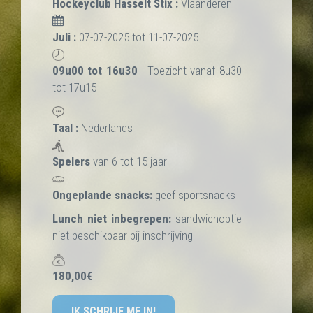
Hockeyclub Hasselt Stix :
Vlaanderen
Juli :
07-07-2025 tot 11-07-2025
09u00 tot 16u30
- Toezicht vanaf 8u30
tot 17u15
Taal :
Nederlands
Spelers
van 6 tot 15 jaar
Ongeplande snacks:
geef sportsnacks
Lunch niet inbegrepen:
sandwichoptie
niet beschikbaar bij inschrijving
180,00€
IK SCHRIJF ME IN!