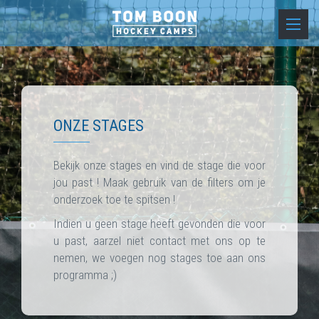
ONZE STAGES
Bekijk onze stages en vind de stage die voor
jou past ! Maak gebruik van de filters om je
onderzoek toe te spitsen !
Indien u geen stage heeft gevonden die voor
u past, aarzel niet contact met ons op te
nemen, we voegen nog stages toe aan ons
programma ;)